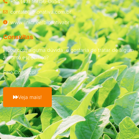
+55 (43) 99156-0654
contato@bionativa.com.br
www.linktr.ee/bionativabr
Consultas
Ficou com alguma dúvida e gostaria de tratar de algum
assunto específico?
Fale Conosco!
Veja mais!