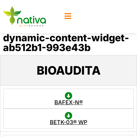
dynamic-content-widget-
ab512b1-993e43b
BIOAUDITA
BAFEX-N®
BETK-03® WP