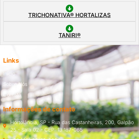
TRICHONATIVA® HORTALIZAS
TANIRI®
Links
Início
Sobre Nós
Contato
Informações de contato
Hortolândia, SP - Rua das Castanheiras, 200, Galpão
25 - Sala 02 - CEP: 13.187-065